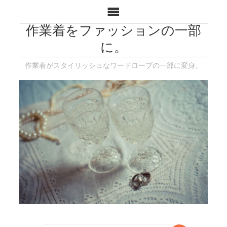
作業着をファッションの一部
に。
作業着がスタイリッシュなワードローブの一部に変身。