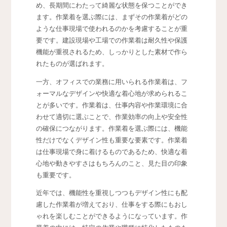
め、長期間にわたって綺麗な状態を保つことができ
ます。作業着を選ぶ際には、まずその作業着がどの
ような仕事現場で使われるのかを考慮することが重
要です。建設現場や工場での作業着は耐久性や保護
機能が重視されるため、しっかりとした素材で作ら
れたものが選ばれます。
一方、オフィスでの業務に用いられる作業着は、フ
ォーマルなデザインや快適な着心地が求められるこ
とが多いです。作業着は、仕事内容や作業環境に合
わせて適切に選ぶことで、作業効率の向上や安全性
の確保につながります。作業着を選ぶ際には、機能
性だけでなくデザイン性も重要な要素です。作業着
は仕事現場で身に着けるものであるため、快適な着
心地や動きやすさはもちろんのこと、見た目の印象
も重要です。
近年では、機能性を重視しつつもデザイン性にも配
慮した作業着が増えており、仕事をする際にもおし
ゃれを楽しむことができるようになっています。作