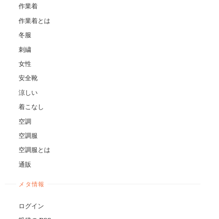
作業着
作業着とは
冬服
刺繍
女性
安全靴
涼しい
着こなし
空調
空調服
空調服とは
通販
メタ情報
ログイン